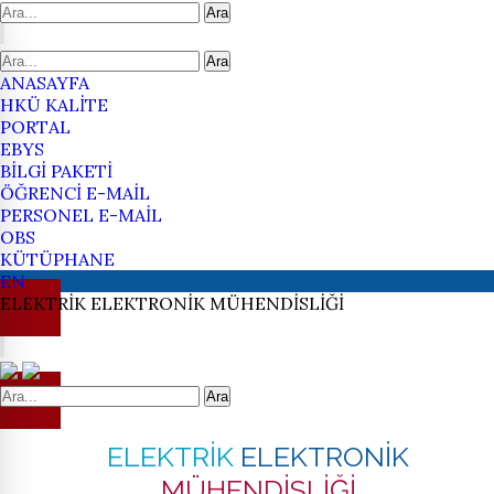
Ara
Ara
ANASAYFA
HKÜ KALİTE
PORTAL
EBYS
BİLGİ PAKETİ
ÖĞRENCİ E-MAİL
PERSONEL E-MAİL
OBS
KÜTÜPHANE
EN
ELEKTRİK
ELEKTRONİK
MÜHENDİSLİĞİ
Ara
ELEKTRİK
ELEKTRONİK
MÜHENDİSLİĞİ