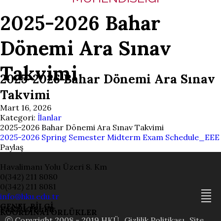
2025-2026 Bahar
Dönemi Ara Sınav
Takvimi
2025-2026 Bahar Dönemi Ara Sınav
Takvimi
Mart 16, 2026
Kategori:
İlanlar
2025-2026 Bahar Dönemi Ara Sınav Takvimi
2025-2026 Spring Semester Midterm Exam Schedule_EEE
Paylaş
Havalimanı Yolu Üzeri 8. Km
0(342) 211 8080
0(342) 211 8081
info@hku.edu.tr
GENEL BİLGİ
FAKÜLTELER
KOORDİNATÖRLÜKLER
ⓒ Copyright 2008 - 2019 HKÜ
Gizlilik Politikası
Site