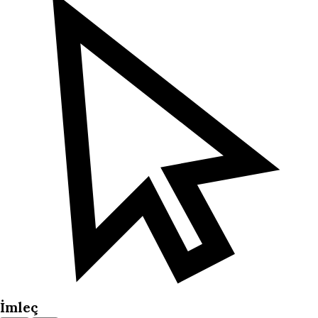
İmleç