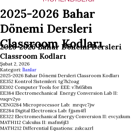
2025-2026 Bahar
Dönemi Dersleri
Classroom Kodları
2025-2026 Bahar Dönemi Dersleri
Classroom Kodları
Şubat 2, 2026
Kategori:
İlanlar
2025-2026 Bahar Dönemi Dersleri Classroom Kodları
EE352 Kontrol Sistemleri: tg7h2oag
EE102 Computer Tools for EEE: v7h65ibm
EE384 Electromechanical Energy Conversion Lab II:
vuqrv2yo
CENG284 Microprocessor Lab: mrqvc7jw
EE284 Digital Electronics Lab: fjjsm4fl
EE322 Electromechanical Energy Conversion II: evcyzkum
MATH112 Calculus II: mafm6jl3
MATH212 Differential Equations: zskcazrl