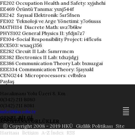
FE202 Occupation Health and Safety: xyjshehi
EE469 Örüntü Tanıma: yxnj544f
EE242 Sayısal Elektronik: 5sr5fnen
FE102 Teknoloji ve Arge Yönetimi: y7o6usss
MATH114 Discrete Math: uvz7b6kw
PHYS102 General Physics II: yfdjn7z7
FE104-Social Responsibility Project: i4flcs6s
ECE503: wxaqj356
EE282 Circuit II Lab: 5smrrmcm
EE382 Electronics II Lab: tdxzjdgj
EE386 Communication Theory Lab: bxnuzgai
EEE334 Communication Theory: 5jayxskl
CENG244 Microprocessors: cvlbxlea
Paylaş
Havalimanı Yolu Üzeri 8. Km
0(342) 211 8080
0(342) 211 8081
info@hku.edu.tr
GENEL BİLGİ
FAKÜLTELER
KOORDİNATÖRLÜKLER
ⓒ Copyright 2008 - 2019 HKÜ
Gizlilik Politikası
Site
Haritası
İletişim
A-Z İndex
RSS